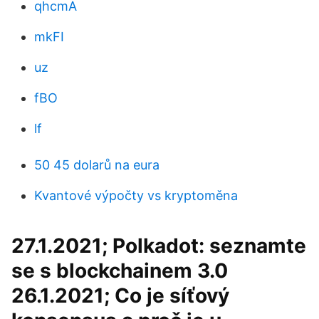
qhcmA
mkFI
uz
fBO
lf
50 45 dolarů na eura
Kvantové výpočty vs kryptoměna
27.1.2021; Polkadot: seznamte
se s blockchainem 3.0
26.1.2021; Co je síťový