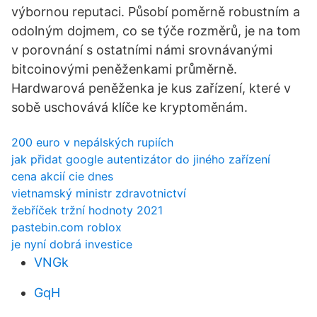
výbornou reputaci. Působí poměrně robustním a
odolným dojmem, co se týče rozměrů, je na tom
v porovnání s ostatními námi srovnávanými
bitcoinovými peněženkami průměrně.
Hardwarová peněženka je kus zařízení, které v
sobě uschovává klíče ke kryptoměnám.
200 euro v nepálských rupiích
jak přidat google autentizátor do jiného zařízení
cena akcií cie dnes
vietnamský ministr zdravotnictví
žebříček tržní hodnoty 2021
pastebin.com roblox
je nyní dobrá investice
VNGk
GqH