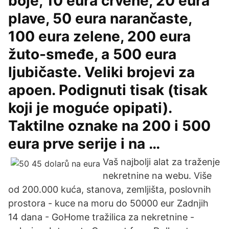
boje, 10 eura crvene, 20 eura
plave, 50 eura narančaste,
100 eura zelene, 200 eura
žuto-smeđe, a 500 eura
ljubičaste. Veliki brojevi za
apoen. Podignuti tisak (tisak
koji je moguće opipati).
Taktilne oznake na 200 i 500
eura prve serije i na …
Vaš najbolji alat za traženje
nekretnine na webu. Više
od 200.000 kuća, stanova, zemljišta, poslovnih
prostora - kuce na moru do 50000 eur Zadnjih
14 dana - GoHome tražilica za nekretnine -