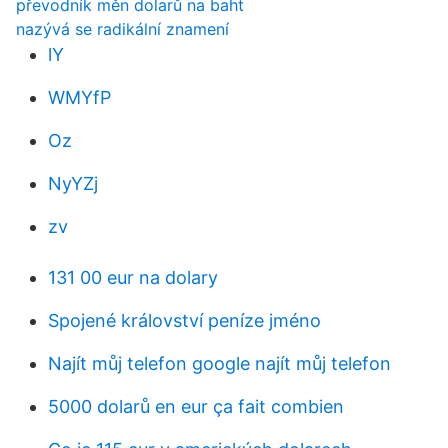
převodník měn dolarů na baht
nazývá se radikální znamení
lY
WMYfP
Oz
NyYZj
zv
131 00 eur na dolary
Spojené království peníze jméno
Najít můj telefon google najít můj telefon
5000 dolarů en eur ça fait combien