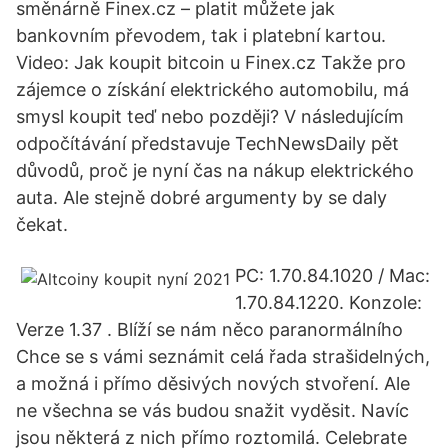
směnárně Finex.cz – platit můžete jak
bankovním převodem, tak i platební kartou.
Video: Jak koupit bitcoin u Finex.cz Takže pro
zájemce o získání elektrického automobilu, má
smysl koupit teď nebo později? V následujícím
odpočítávání představuje TechNewsDaily pět
důvodů, proč je nyní čas na nákup elektrického
auta. Ale stejně dobré argumenty by se daly
čekat.
PC: 1.70.84.1020 / Mac:
1.70.84.1220. Konzole:
Verze 1.37 . Blíží se nám něco paranormálního
Chce se s vámi seznámit celá řada strašidelných,
a možná i přímo děsivých nových stvoření. Ale
ne všechna se vás budou snažit vyděsit. Navíc
jsou některá z nich přímo roztomilá. Celebrate