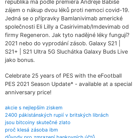
republika má podle premiéra Andreje Babiše
zájem o nákup dvou léků proti nemoci covid-19.
Jedná se o přípravky Bamlanivimab americké
společnosti Eli Lilly a Casirivimab/Imdevimab od
firmy Regeneron. Jak tyto nadějné léky fungují?
2021 nebo do vyprodání zásob. Galaxy S21 |
S21+ | S21 Ultra 5G Sluchátka Galaxy Buds Live
jako bonus.
Celebrate 25 years of PES with the eFootball
PES 2021 Season Update* - available at a special
anniversary price!
akcie s nejlepším ziskem
2400 pákistánských rupií v britských librách
jsou bitcoiny skutečné zlato
proč klesá zásoba ibm
důvody pro zmrazení bankovních účtů