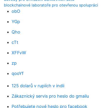
blockchainové laboratoře pro otevřenou spolupráci
obO
YGp
Qho
cTt
XFFvW
zp
qooYf
125 dolarů v rupiích v indii
Zákaznický servis pro heslo do gmailu
Potřebujete nové heslo pro facebook