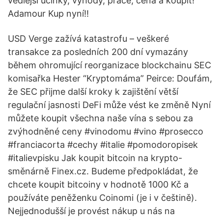
vedlejší účinky, výhody, práce, cena a koupit!
Adamour Kup nyní!!
USD Verge zažívá katastrofu – veškeré
transakce za posledních 200 dní vymazány
během ohromující reorganizace blockchainu SEC
komisařka Hester “Kryptomáma” Peirce: Doufám,
že SEC přijme další kroky k zajištění větší
regulační jasnosti DeFi může vést ke změně Nyní
můžete koupit všechna naše vína s sebou za
zvýhodněné ceny #vinodomu #vino #prosecco
#franciacorta #cechy #italie #pomodoropisek
#italievpisku Jak koupit bitcoin na krypto-
směnárně Finex.cz. Budeme předpokládat, že
chcete koupit bitcoiny v hodnotě 1000 Kč a
používáte peněženku Coinomi (je i v češtině).
Nejjednodušší je provést nákup u nás na