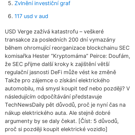
Zvlnění investiční graf
117 usd v aud
USD Verge zažívá katastrofu – veškeré
transakce za posledních 200 dní vymazány
během ohromující reorganizace blockchainu SEC
komisařka Hester “Kryptomáma” Peirce: Doufám,
že SEC přijme další kroky k zajištění větší
regulační jasnosti DeFi může vést ke změně
Takže pro zájemce o získání elektrického
automobilu, má smysl koupit teď nebo později? V
následujícím odpočítávání představuje
TechNewsDaily pět důvodů, proč je nyní čas na
nákup elektrického auta. Ale stejně dobré
argumenty by se daly čekat. [Číst: 5 důvodů,
proč si později koupit elektrické vozidlo]