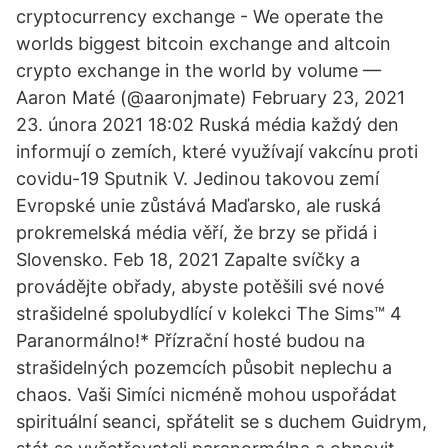
cryptocurrency exchange - We operate the
worlds biggest bitcoin exchange and altcoin
crypto exchange in the world by volume —
Aaron Maté (@aaronjmate) February 23, 2021
23. února 2021 18:02 Ruská média každý den
informují o zemích, které využívají vakcínu proti
covidu-19 Sputnik V. Jedinou takovou zemí
Evropské unie zůstává Maďarsko, ale ruská
prokremelská média věří, že brzy se přidá i
Slovensko. Feb 18, 2021 Zapalte svíčky a
provádějte obřady, abyste potěšili své nové
strašidelné spolubydlící v kolekci The Sims™ 4
Paranormálno!* Přízrační hosté budou na
strašidelných pozemcích působit neplechu a
chaos. Vaši Simíci nicméně mohou uspořádat
spirituální seanci, spřátelit se s duchem Guidrym,