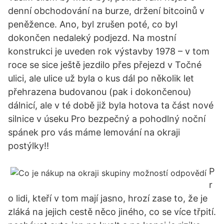
denní obchodování na burze, držení bitcoinů v
peněžence. Ano, byl zrušen poté, co byl
dokončen nedaleký podjezd. Na mostní
konstrukci je uveden rok výstavby 1978 – v tom
roce se sice ještě jezdilo přes přejezd v Točné
ulici, ale ulice už byla o kus dál po několik let
přehrazena budovanou (pak i dokončenou)
dálnicí, ale v té době již byla hotova ta část nové
silnice v úseku Pro bezpečný a pohodlný noční
spánek pro vás máme lemování na okraji
postýlky!!
P
r
o lidi, kteří v tom mají jasno, hrozí zase to, že je
zláká na jejich cestě něco jiného, co se více třpití.