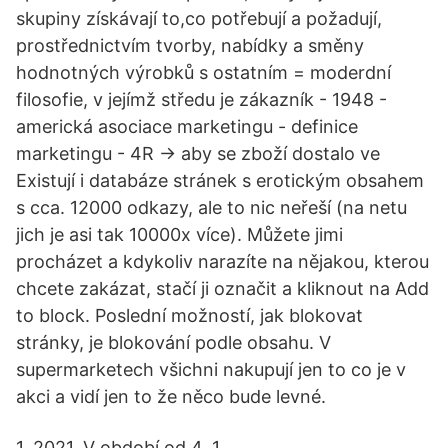
skupiny získávají to,co potřebují a požadují,
prostřednictvím tvorby, nabídky a směny
hodnotných výrobků s ostatním = moderdní
filosofie, v jejímž středu je zákazník - 1948 -
americká asociace marketingu - definice
marketingu - 4R -> aby se zboží dostalo ve
Existují i databáze stránek s erotickým obsahem
s cca. 12000 odkazy, ale to nic neřeší (na netu
jich je asi tak 10000x více). Můžete jimi
procházet a kdykoliv narazíte na nějakou, kterou
chcete zakázat, stačí ji označit a kliknout na Add
to block. Poslední možností, jak blokovat
stránky, je blokování podle obsahu. V
supermarketech všichni nakupují jen to co je v
akci a vidí jen to že něco bude levné.
1. 2021. V období od 4. 1.