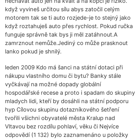
nechávat auto jen na kvalt a na kopci je riziko.
když vyvineš určitou sílu abys zatočil celým
motorem tak se ti auto rozjede-je to stejný jako
když roztahuješ auto přes rychlost. Pokud ručka
funguje správně tak bys ji měl zatáhnout.A
zamrznout nemůže.Jediný co může prasknout
lanko pokud je shnilý.
leden 2009 Kdo má šanci na státní dotaci při
nákupu vlastního domu či bytu? Banky stále
vyčkávají na možné dopady globální
hospodářské recese a proto i spadam do skupiny
mladych lidi, kteří by dosáhli na státní podporu
hyp Cílovou skupinu dotazníkového šetření
tvořili všichni obyvatelé města Kralup nad
Vltavou bez rozdílu pohlaví, věku či Nejvíce
odpovědí (1 132) bylo zaznamenáno u položky