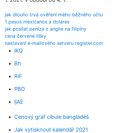
jak dlouho trvá ověření mého běžného účtu
1 pesos mexicanos a dolares
jak posílat peníze z anglie na filipíny
cena červené lišky
nastavení e-mailového serveru register.com
lKQ
Bh
RiF
PBD
ljAE
Cenový graf cibule bangladéš
Jak vytisknout kalendář 2021