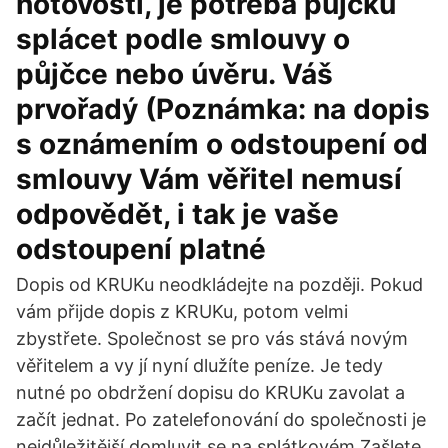
hotovosti, je potřeba půjčku
splácet podle smlouvy o
půjčce nebo úvěru. Váš
prvořadý (Poznámka: na dopis
s oznámením o odstoupení od
smlouvy Vám věřitel nemusí
odpovědět, i tak je vaše
odstoupení platné
Dopis od KRUKu neodkládejte na později. Pokud
vám přijde dopis z KRUKu, potom velmi
zbystřete. Společnost se pro vás stává novým
věřitelem a vy jí nyní dlužíte peníze. Je tedy
nutné po obdržení dopisu do KRUKu zavolat a
začít jednat. Po zatelefonování do společnosti je
nejdůležitější domluvit se na splátkovém Zašlete