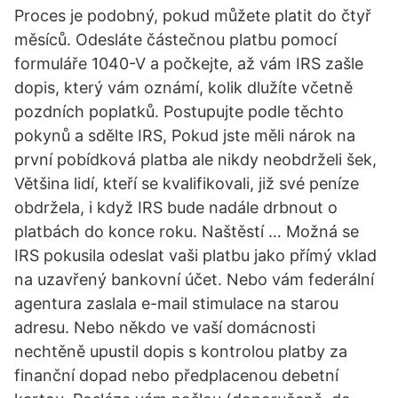
Proces je podobný, pokud můžete platit do čtyř
měsíců. Odesláte částečnou platbu pomocí
formuláře 1040-V a počkejte, až vám IRS zašle
dopis, který vám oznámí, kolik dlužíte včetně
pozdních poplatků. Postupujte podle těchto
pokynů a sdělte IRS, Pokud jste měli nárok na
první pobídková platba ale nikdy neobdrželi šek,
Většina lidí, kteří se kvalifikovali, již své peníze
obdržela, i když IRS bude nadále drbnout o
platbách do konce roku. Naštěstí … Možná se
IRS pokusila odeslat vaši platbu jako přímý vklad
na uzavřený bankovní účet. Nebo vám federální
agentura zaslala e-mail stimulace na starou
adresu. Nebo někdo ve vaší domácnosti
nechtěně upustil dopis s kontrolou platby za
finanční dopad nebo předplacenou debetní