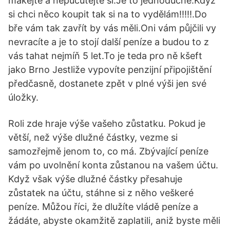
makejte a nepučutejte si.Je to jednoduché.Když
si chci něco koupit tak si na to vydělám!!!!!.Do
bře vám tak zavřít by vás měli.Oni vám půjčili vy
nevracíte a je to stojí další peníze a budou to z
vás tahat nejmíň 5 let.To je teda pro ně kšeft
jako Brno Jestliže vypovíte penzijní připojištění
předčasně, dostanete zpět v plné výši jen své
úložky.
Roli zde hraje výše vašeho zůstatku. Pokud je
větší, než výše dlužné částky, vezme si
samozřejmě jenom to, co má. Zbývající peníze
vám po uvolnění konta zůstanou na vašem účtu.
Když však výše dlužné částky přesahuje
zůstatek na účtu, stáhne si z něho veškeré
peníze. Můžou říci, že dlužíte vládě peníze a
žádáte, abyste okamžitě zaplatili, aniž byste měli