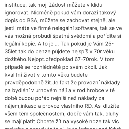
instituce, tak moji žádost můžete v klidu
ignorovat. Nicméně pokud vám dorazí takový
dopis od BSA, můžete se zachovat stejně, ale
jestli máte ve firmě nelegální software, tak se ve
vás možná probudí špatné svědomí a pořídíte si
legální kopie. A to je … Tak pokud je Vám 25-
35let tak do penze půjdete nejspíš v 70r.věku
dožitého.Nejopt.předpoklad 67-70rok. V tom
případě se rozhlédněté po svém okolí. Jak
kvalitní život v tomto věku budete
pravděpodobně žít.Je fakt že provozní náklady
na bydléní v urnovém hájí a v rod.hrobce v té
době budou pořád nejniší než náklady za
nájem,inkaso a provoz vlastního RD. Asi dlužíte
všem těm společnostem, dobře vám tak, dluhy
se mají platit.Chcete žít na vysoké noze tak víc