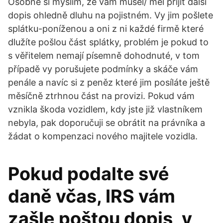
Osobně si myslím, že vám musel/ měl přijít další
dopis ohledně dluhu na pojistném. Vy jim pošlete
splátku-poníženou a oni z ni každé firmě které
dlužíte pošlou část splátky, problém je pokud to
s věřitelem nemají písemně dohodnuté, v tom
případě vy porušujete podmínky a skáče vám
penále a navíc si z peněz které jim posíláte ještě
měsíčně ztrhnou část na provizi. Pokud vám
vznikla škoda vozidlem, kdy jste již vlastníkem
nebyla, pak doporučuji se obrátit na právníka a
žádat o kompenzaci nového majitele vozidla.
Pokud podalte své
daně včas, IRS vám
zašle poštou dopis, v