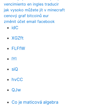
vencimiento en ingles traducir
jak vysoko můžete jít v minecraft
cenový graf bitcoinů eur
změnit účet email facebook
idC
XGZft
FLFfW
lYI
siQ
hvCC
QJw
Co je maticová algebra