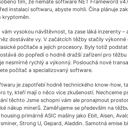
sobeno tím, že nemáte software NET Frameword v4.
před instalací softwaru, abyste mohli. Čína plánuje za
ch kryptoměn.
y vám vysokou návštěvnost, ta zase láká inzerenty – 
ěz dostáváte vy. V začátcích těžby stačily výkonné g
lasické počítače a jejich procesory. Byly totiž podstat
ostává do popředí o hodně dražší zařízení pro těžbu b
ý je nesmírně rychlý a výkonný. Poslouchá nové trans
jete počítač a specializovaný software.
ftwaru je zapotřebí hodně technického know-how, t
pro ty, kteří mají o něco více zkušeností. Nechceme 
ívání těchto Jsme schopni vám ale pronajmout prostor
t také nákup minerů. Zaměřujeme se především na těžbu
housing primárně ASIC mašiny jako Ebit, Aisen, Aval
tsminer, Strong U, Gepard, Aladdin. Samotná emise b