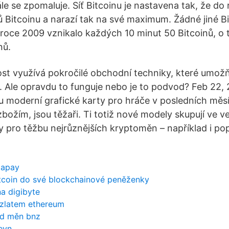
tále se zpomaluje. Síť Bitcoinu je nastavena tak, že do
ů Bitcoinu a narazí tak na své maximum. Žádné jiné Bi
 roce 2009 vznikalo každých 10 minut 50 Bitcoinů, o t
nů.
st využívá pokročilé obchodní techniky, které umožň
. Ale opravdu to funguje nebo je to podvod? Feb 22, 
u moderní grafické karty pro hráče v posledních měs
ožím, jsou těžaři. Ti totiž nové modely skupují ve ve
gy pro těžbu nejrůznějších kryptoměn – například i po
mapay
itcoin do své blockchainové peněženky
na digibyte
 zlatem ethereum
od měn bnz
evn