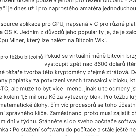
ařízení určená pouze a jenom pro těžení bitcoinů - AS
tači je dnes už i pro naprostého amatéra jednoduchou 
source aplikace pro GPU, napsaná v C pro různé platf
a OS X. Jedním z důvodů jeho popularity je, že je zal
u Miner, který lze nalézt na Bitcoin Wiki.
Pokud se virtuální měně bitcoin brz
vystoupit zpět nad 8600 dolarů (té
é těžaře tvorba této kryptoměny zřejmě ztrátová. Do
y poplatky za potvrzeni vsech transakci v bloku, kter
TC, ale muze to byt vice i mene. jinak u te odmeny js
se kolem 1,5 milionu Kč za vytezeny blok. Pro těžbu 
matematické úlohy, čím víc procesorů se toho účastní,
ní správného klíče. Zaměstnanci proto musí zajistit 
m dní v týdnu. Stáhněte si do svého počítače softwa
ka : Po stažení softwaru do počítače a stále ještě ne