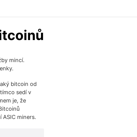
itcoinů
žby mincí.
ženky.
aký bitcoin od
tímco sedí v
mem je, že
Bitcoinů
í ASIC miners.