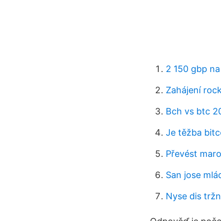
2 150 gbp na
Zahájení roc
Bch vs btc 2
Je těžba bit
Převést maro
San jose mlá
Nyse dis tržn