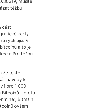
0.30319, musíte
kázat těžbu
a část
rafické karty,
ně rychlejší. V
itcoinů a to je
akce a Pro těžbu
akže tento
psát návody k
y i pro 1 000
 Bitcoinů – proto
onminer, Bitmain,
itcoinů ovšem