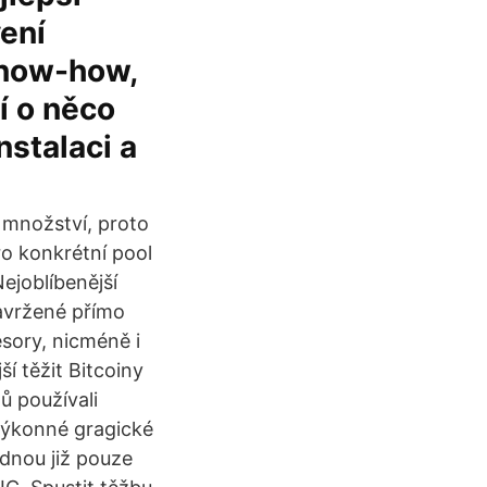
ení
know-how,
jí o něco
stalaci a
 množství, proto
o konkrétní pool
Nejoblíbenější
navržené přímo
esory, nicméně i
í těžit Bitcoiny
ů používali
 výkonné gragické
ádnou již pouze