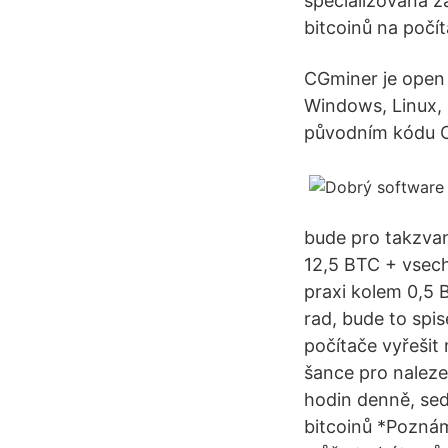
specializovaná z
bitcoinů na počí
CGminer je open 
Windows, Linux, 
původním kódu Cp
bude pro takzvan
12,5 BTC + vsechn
praxi kolem 0,5 B
rad, bude to spi
počítače vyřešit 
šance pro naleze
hodin denně, sed
bitcoinů *Poznám