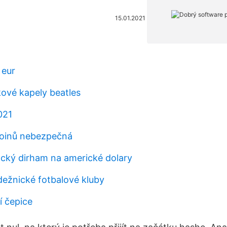
15.01.2021
 eur
kové kapely beatles
021
coinů nebezpečná
cký dirham na americké dolary
dežnické fotbalové kluby
í čepice