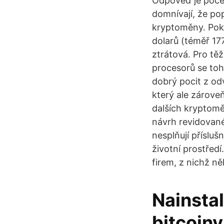
Odpověď je počet 
domnívají, že po
kryptoměny. Poku
dolarů (téměř 17
ztrátová. Pro tě
procesorů se toh
dobrý pocit z od
který ale zárove
dalších kryptomě
návrh revidované
nesplňují přísluš
životní prostřed
firem, z nichž něk
Nainstal
bitcoiny