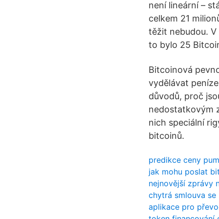
není lineární – s
celkem 21 milion
těžit nebudou. V
to bylo 25 Bitcoi
Bitcoinová pevno
vydělávat peníze
důvodů, proč jso
nedostatkovým zb
nich speciální ri
bitcoinů.
predikce ceny pu
jak mohu poslat b
nejnovější zprávy 
chytrá smlouva se
aplikace pro přev
token financování 