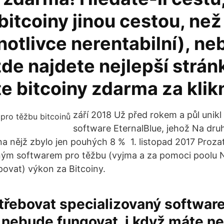
bitcoiny jinou cestou, než
notlivce nerentabilní), ne
de najdete nejlepší strán
e bitcoiny zdarma za klikn
září 2018 Už před rokem a půl unik
software EternalBlue, jehož Na dru
 na nějž zbylo jen pouhých 8 % 1. listopad 2017 Proza
ným softwarem pro těžbu (vyjma a za pomoci poolu 
povat) výkon za Bitcoiny.
řebovat specializovaný software
 nebude fungovat, i když máte ne