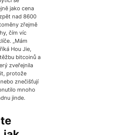
ytici se
ejně jako cena
 zpět nad 8600
yptoměny zřejmě
hy, čím víc
klíče. „Mám
říká Hou Jie,
těžbu bitcoinů a
rý zveřejnila
it, protože
 nebo znečišťují
donutilo mnoho
adnu jinde.
jte
 jak