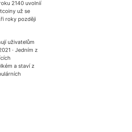
 roku 2140 uvolnií
tcoiny už se
ři roky později
ují uživatelům
2021 · Jedním z
ících
lkém a staví z
pulárních