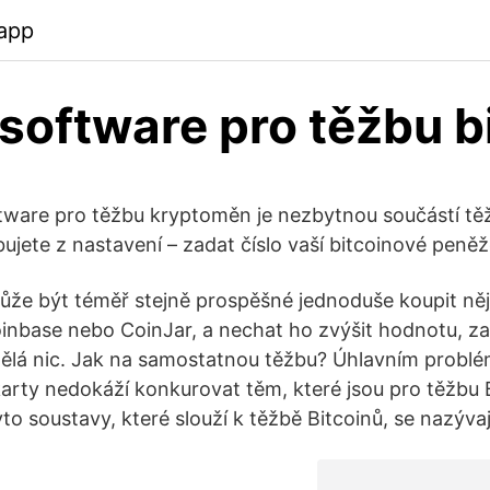
app
software pro těžbu b
ftware pro těžbu kryptoměn je nezbytnou součástí tě
bujete z nastavení – zadat číslo vaší bitcoinové peně
 může být téměř stejně prospěšné jednoduše koupit něj
Coinbase nebo CoinJar, a nechat ho zvýšit hodnotu, za
ělá nic. Jak na samostatnou těžbu? Úhlavním problé
karty nedokáží konkurovat těm, které jsou pro těžbu 
o soustavy, které slouží k těžbě Bitcoinů, se nazývaj