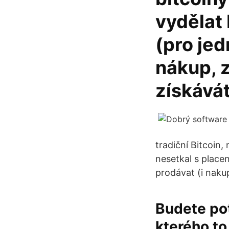
vydělat 
(pro jed
nákup, z
získávát
tradiční Bitcoin,
nesetkal s place
prodávat (i naku
Budete pot
kterého to