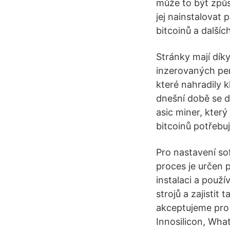
může to být způ
jej nainstalovat 
bitcoinů a další
Stránky mají dík
inzerovaných pen
které nahradily k
dnešní době se d
asic miner, kter
bitcoinů potřebu
Pro nastavení so
proces je určen 
instalaci a použ
strojů a zajisti
akceptujeme pro 
Innosilicon, Wha