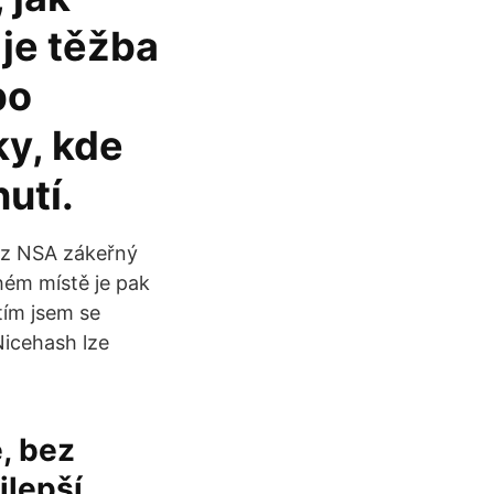
 je těžba
bo
ky, kde
utí.
l z NSA zákeřný
hém místě je pak
tím jsem se
Nicehash lze
, bez
jlepší