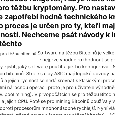
pro těžbu kryptoměny. Pro nastav
je zapotřebí hodně technického 
o proces je určen pro ty, kteří ma
ností. Nechceme psát návody k in
těchto
Softwaru na těžbu Bitcoinů je velké
je nejprve vhodné rozhodnout se pr
 zjistit, jaký software použít a jak ho konfigurovat. 
bu bitcoinů: Stroje s čipy ASIC mají logické obvody 
ů a jejich rychlost se nedá srovnat s klasickými proc
lmi náročnou operaci, proto je pro uživatele výhodnějš
zv. pool mining). V prvopočátcích se pro těžbu Bitcoin
e a jejich CPU. Poté se pro mining Bitcoinů používaly
y oproti procesorům mnohonásobně rychlejší. Nyní vl