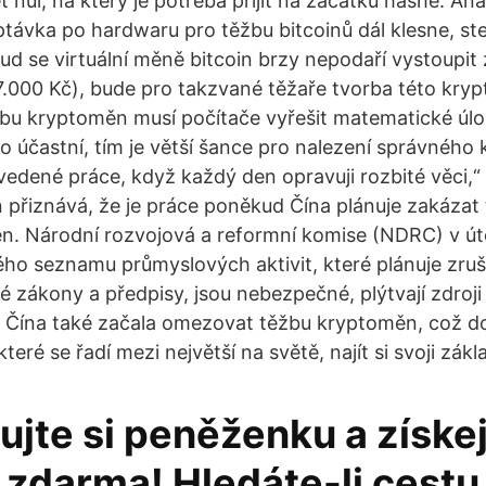
nul, na který je potřeba přijít na začátku hashe. Anal
ptávka po hardwaru pro těžbu bitcoinů dál klesne, st
d se virtuální měně bitcoin brzy nepodaří vystoupit
7.000 Kč), bude pro takzvané těžaře tvorba této kr
žbu kryptoměn musí počítače vyřešit matematické úlo
o účastní, tím je větší šance pro nalezení správného 
vedené práce, když každý den opravuji rozbité věci,“ 
ň přiznává, že je práce poněkud Čína plánuje zakázat 
n. Národní rozvojová a reformní komise (NDRC) v úte
ho seznamu průmyslových aktivit, které plánuje zruš
né zákony a předpisy, jsou nebezpečné, plýtvají zdroji
í. Čína také začala omezovat těžbu kryptoměn, což 
teré se řadí mezi největší na světě, najít si svoji zákl
ujte si peněženku a získe
 zdarma! Hledáte-li cestu,