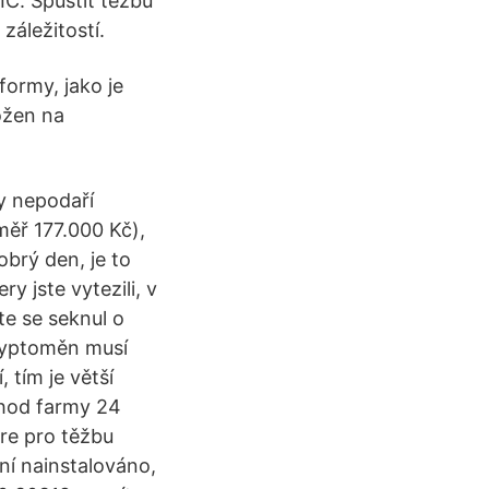
IC. Spustit těžbu
záležitostí.
ormy, jako je
ožen na
y nepodaří
měř 177.000 Kč),
brý den, je to
y jste vytezili, v
te se seknul o
kryptoměn musí
 tím je větší
chod farmy 24
re pro těžbu
ní nainstalováno,