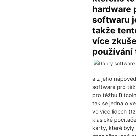
hardware 
softwaru 
takže tent
více zkuše
používání 
a z jeho nápovědy
software pro těž
pro těžbu Bitcoin
tak se jedná o ve
ve více lidech (t
klasické počítač
karty, které byl