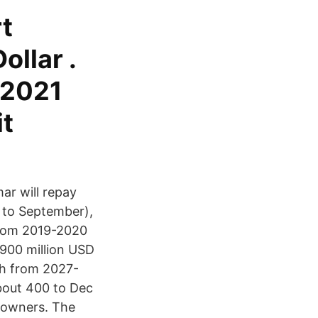
t
ollar .
,2021
it
ar will repay
l to September),
from 2019-2020
 900 million USD
h from 2027-
bout 400 to Dec
ul owners. The