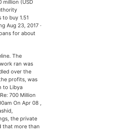
0 million (USD
thority
s to buy 1.51
ng Aug 23, 2017 ·
loans for about
line. The
twork ran was
dled over the
the profits, was
 to Libya
Re: 700 Million
00am On Apr 08 ,
ashid,
gs, the private
d that more than