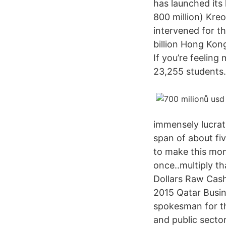
has launched its
800 million) Kre
intervened for the
billion Hong Kon
If you’re feeling
23,255 students.
immensely lucrat
span of about fiv
to make this mon
once..multiply th
Dollars Raw Cash
2015 Qatar Busin
spokesman for th
and public secto