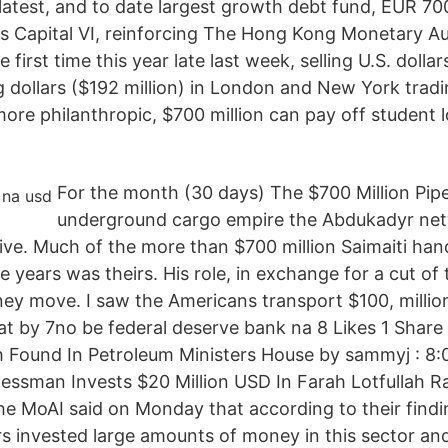
 latest, and to date largest growth debt fund, EUR 70
os Capital VI, reinforcing The Hong Kong Monetary Au
 first time this year late last week, selling U.S. dollar
g dollars ($192 million) in London and New York tradi
 more philanthropic, $700 million can pay off student 
For the month (30 days) The $700 Million Pipe
underground cargo empire the Abdukadyr ne
ive. Much of the more than $700 million Saimaiti han
e years was theirs. His role, in exchange for a cut of 
ey move. I saw the Americans transport $100, million
at by 7no be federal deserve bank na 8 Likes 1 Share 
 Found In Petroleum Ministers House by sammyj : 8:
essman Invests $20 Million USD In Farah Lotfullah R
e MoAI said on Monday that according to their findin
rs invested large amounts of money in this sector an