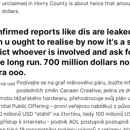
 unclaimed in Horry County is about twice that amou
 dollars.
irmed reports like dis are leake
n u ought to realise by now it's a
dict whoever is involved and ask fo
e long run. 700 million dollars n
ra ooo.
Podívejte se na graf měnového páru, buďte i
posledních změn Canaan Creative, jedna ze d
ýrobu těžařského hardwaru, přehodnocuje svůj plán u
nitial Public Offering – první veřejnou nabídku) z pův
 milionů USD "stáhli" na čtvrtinu, tedy 100 milionů 
přístup k internetu - podnik AOL postupně postupně v
 se týká 18 procentního poklesu výnosů z reklamy, hl