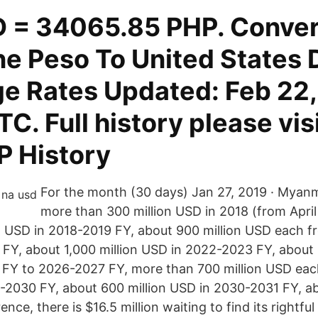
 = 34065.85 PHP. Conver
ne Peso To United States D
e Rates Updated: Feb 22
C. Full history please vis
 History
For the month (30 days) Jan 27, 2019 · Myanm
more than 300 million USD in 2018 (from Apri
n USD in 2018-2019 FY, about 900 million USD each 
FY, about 1,000 million USD in 2022-2023 FY, about
FY to 2026-2027 FY, more than 700 million USD eac
-2030 FY, about 600 million USD in 2030-2031 FY, a
rence, there is $16.5 million waiting to find its rightf