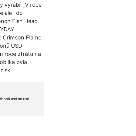
 vyrábí. „V roce
 ale i do
onch Fish Head
ERYDAY
he Crimson Flame,
lionů USD
m roce ztrátu na
obilka byla
zisk.