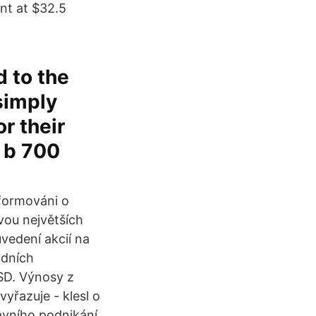
nt at $32.5
d to the
 simply
r their
o b 700
nformováni o
vou největších
vedení akcií na
odních
USD. Výnosy z
yřazuje - klesl o
avního podnikání