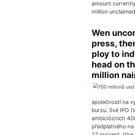
amount currently
million unclaimed
Wen unconf
press, the
ploy to in
head on th
million nai
společností na v
burzu. Své IPO (I
ambiciózních 400
předplatného na 
27 procent. Více