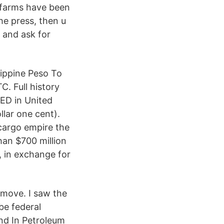
y farms have been
he press, then u
d and ask for
lippine Peso To
. Full history
AED in United
llar one cent).
cargo empire the
an $700 million
, in exchange for
 move. I saw the
be federal
nd In Petroleum