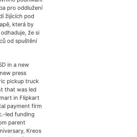
eba pro oddlužení
í žijících pod
apě, která by
odhaduje, že si
íců od spuštění
USD in a new
 new press
ric pickup truck
t that was led
art in Flipkart
tal payment firm
.-led funding
rom parent
niversary, Kreos