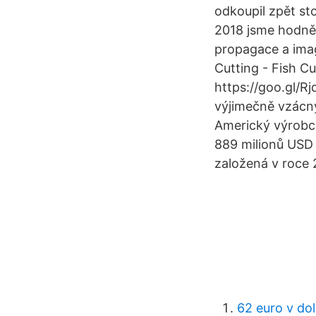
odkoupil zpět st
2018 jsme hodně i
propagace a ima
Cutting - Fish 
https://goo.gl/R
výjimečně vzácný
Americký výrobce
889 milionů USD 
založená v roce 2
62 euro v do