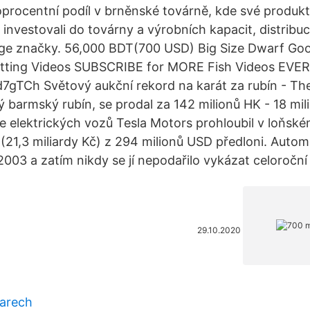
oprocentní podíl v brněnské továrně, kde své produkty
nvestovali do továrny a výrobních kapacit, distribuce
ge značky. 56,000 BDT(700 USD) Big Size Dwarf Go
Cutting Videos SUBSCRIBE for MORE Fish Videos EV
jd7gTCh Světový aukční rekord na karát za rubín - T
 barmský rubín, se prodal za 142 milionů HK - 18 mi
 elektrických vozů Tesla Motors prohloubil v loňské
(21,3 miliardy Kč) z 294 milionů USD předloni. Autom
003 a zatím nikdy se jí nepodařilo vykázat celoroční 
29.10.2020
larech