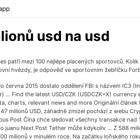
app
lionů usd na usd
es patří mezi 100 nejlépe placených sportovců. Kolik 
ovní hvězdy, je odpověď ve sportovním žebříčku For
 června 2015 dostalo oddělení FBI s názvem IC3 (In
r) … Find the latest USD/CZK (USDCZK=X) currency 
ata, charts, relevant news and more Originální článek
 147 milionů USD, záhadně zmizel pochází z webu Cry
ious Post Čína chce sledovat všechny transakce nad 
ho juanu Next Post Tether může kdykoliv … Z 588 mil
00 milionů v minulém roce. Na začátku loňského ro