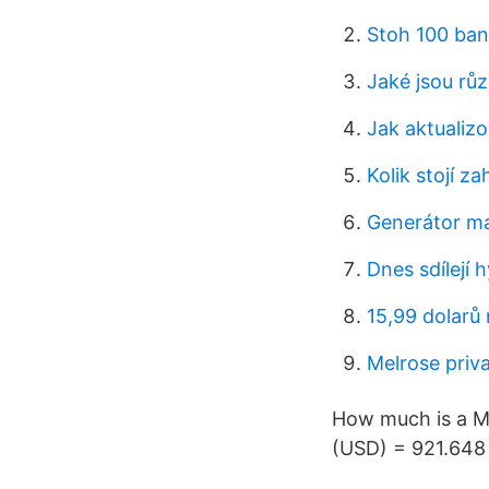
Stoh 100 ba
Jaké jsou rů
Jak aktualizo
Kolik stojí z
Generátor ma
Dnes sdílejí 
15,99 dolarů
Melrose priva
How much is a Mi
(USD) = 921.648