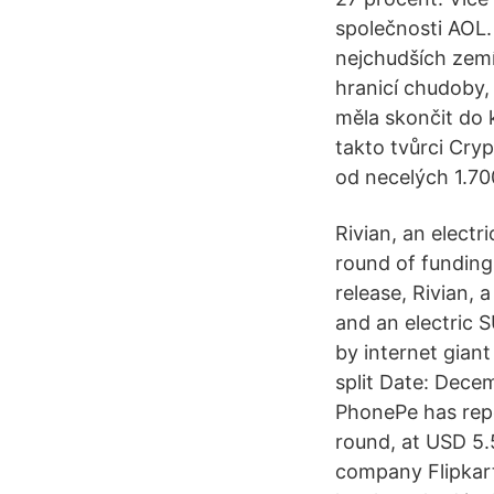
společnosti AOL.
nejchudších zemí 
hranicí chudoby,
měla skončit do 
takto tvůrci Cry
od necelých 1.70
Rivian, an elect
round of funding
release, Rivian, 
and an electric 
by internet gian
split Date: Dece
PhonePe has repo
round, at USD 5.5
company Flipkart