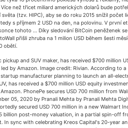
 Více než třicet miliard amerických dolarů bude potř
světa (tzv. HIPC), aby se do roku 2015 snížil počet lid
 tedy s příjmem 2 USD na den, na polovinu. V první et
konce tohoto … Díky sledování BitCoin peněženek se 
ptoWall přišli zhruba na 1 milion USD během šesti měs
0 obětí.
ric pickup and SUV maker, has received $700 million 
 led by Amazon. Image credit: Rivian. According to a
a startup manufacturer planning to launch an all-elect
SUV, has received a $700 million USD equity investmen
t Amazon. PhonePe secures USD 700 million from Walm
mber 05, 2020 by Pranali Mehta by Pranali Mehta Digi
rtedly secured USD 700 million in a new Walmart Inc
 billion post-money valuation, in a partial spin-off f
. In sync with celebrating Kreos Capital's 20-year an