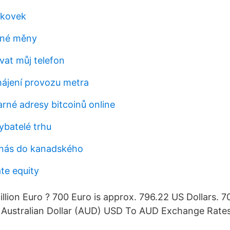
nkovek
zné měny
vat můj telefon
ahájení provozu metra
rné adresy bitcoinů online
hybatelé trhu
 nás do kanadského
te equity
llion Euro ? 700 Euro is approx. 796.22 US Dollars. 7
 Australian Dollar (AUD) USD To AUD Exchange Rate