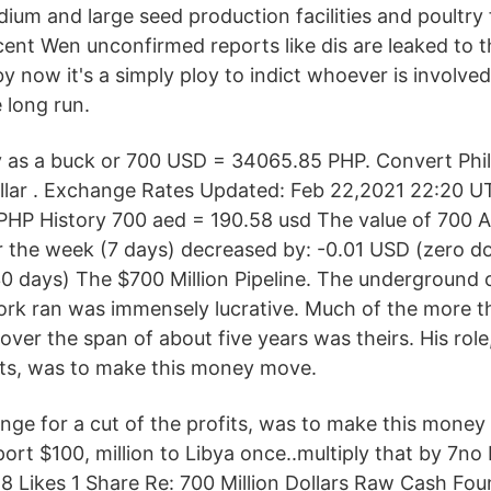
dium and large seed production facilities and poultr
cent Wen unconfirmed reports like dis are leaked to t
by now it's a simply ploy to indict whoever is involve
 long run.
ly as a buck or 700 USD = 34065.85 PHP. Convert Phi
llar . Exchange Rates Updated: Feb 22,2021 22:20 UTC
/PHP History 700 aed = 190.58 usd The value of 700 
or the week (7 days) decreased by: -0.01 USD (zero do
0 days) The $700 Million Pipeline. The underground 
k ran was immensely lucrative. Much of the more th
over the span of about five years was theirs. His role
fits, was to make this money move.
ange for a cut of the profits, was to make this money
rt $100, million to Libya once..multiply that by 7no 
8 Likes 1 Share Re: 700 Million Dollars Raw Cash Fou