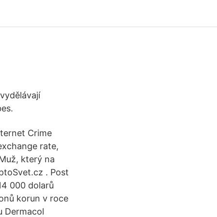
vydělávají
bes.
ternet Crime
exchange rate,
 Muž, který na
ptoSvet.cz . Post
14 000 dolarů
ionů korun v roce
ku Dermacol